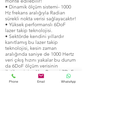
monte edilebilir!
• Dinamik ölçüm sistemi- 1000
Hz frekans aralığıyla Radian
sürekli nokta verisi sağlayacaktır!
• Yüksek performanslı 6DoF
lazer takip teknolojisi.
• Sektörde kendini yıllardır
kanıtlamış bu lazer takip
teknolojisi, kesin zaman
aralığında saniye de 1000 Hertz
veri çıkış hızını yakalar bu durum
da 6DoF ölçüm verisinin
iletilmesini sağlar. Bu veri 7DoF
ölçü verisi olarak ta anılır ve
Phone
Email
WhatsApp
dinamik robotik kurulumlarında
dahi gerçek zamanlı makine
kontrolünün yürütülmesini
sağlar.
• Çoklu hedef tanımlama -
Hedefleri istediğiniz gibi hızlı bir