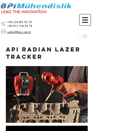
LEAD THE INNOVATİON
+90 224 451 52 74
+90 532 724 52 74
satis@bpi.com.tr
API RADIAN LAZER
TRACKER