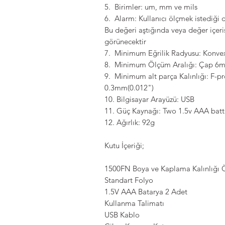
5. Birimler: um, mm ve mils
6. Alarm: Kullanıcı ölçmek istediği d
Bu değeri aştığında veya değer içer
görünecektir
7. Minimum Eğrilik Radyusu: Konv
8. Minimum Ölçüm Aralığı: Çap 6
9. Minimum alt parça Kalınlığı: F-p
0.3mm(0.012")
10. Bilgisayar Arayüzü: USB
11. Güç Kaynağı: Two 1.5v AAA batt
12. Ağırlık: 92g
Kutu İçeriği;
1500FN Boya ve Kaplama Kalınlığı 
Standart Folyo
1.5V AAA Batarya 2 Adet
Kullanma Talimatı
USB Kablo