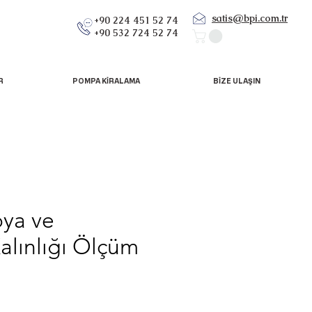
satis@bpi.com.tr
+90 224 451 52 74
+90 532 724 52 74
R
POMPA KİRALAMA
BİZE ULAŞIN
ya ve
lınlığı Ölçüm