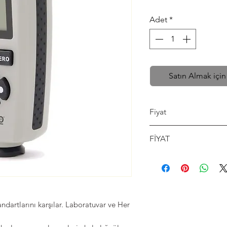
Adet
*
Satın Almak için
Fiyat
Fiyat İsteyiniz
FİYAT
FİYAT İSTEYİNİZ
dartlarını karşılar. Laboratuvar ve Her