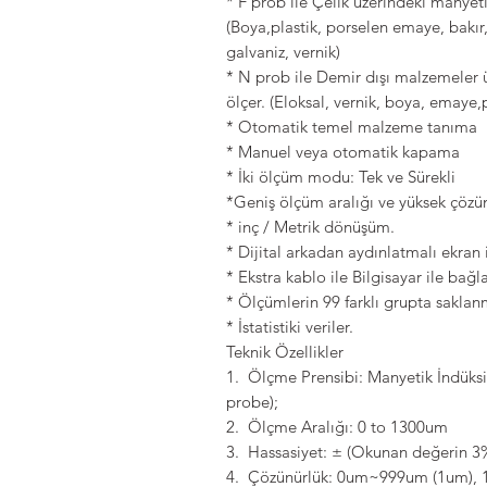
* F prob ile Çelik üzerindeki manyet
(Boya,plastik, porselen emaye, bakır
galvaniz, vernik)
* N prob ile Demir dışı malzemeler ü
ölçer. (Eloksal, vernik, boya, emaye,
* Otomatik temel malzeme tanıma
* Manuel veya otomatik kapama
* İki ölçüm modu: Tek ve Sürekli
*Geniş ölçüm aralığı ve yüksek çözü
* inç / Metrik dönüşüm.
* Dijital arkadan aydınlatmalı ekran
* Ekstra kablo ile Bilgisayar ile bağla
* Ölçümlerin 99 farklı grupta saklan
* İstatistiki veriler.
Teknik Özellikler
1. Ölçme Prensibi: Manyetik İndüksi
probe);
2. Ölçme Aralığı: 0 to 1300um
3. Hassasiyet: ± (Okunan değerin 
4. Çözünürlük: 0um~999um (1um),