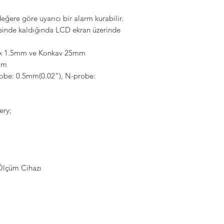
eğere göre uyarıcı bir alarm kurabilir.
isinde kaldığında LCD ekran üzerinde
ex 1.5mm ve Konkav 25mm
mm
robe: 0.5mm(0.02"), N-probe:
ery;
Ölçüm Cihazı