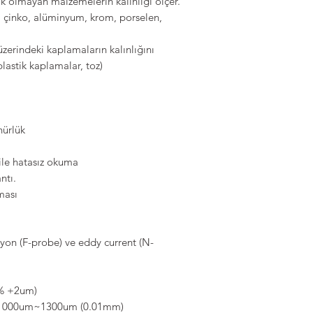
ik olmayan malzemelerin kalınlığı ölçer.
, çinko, alüminyum, krom, porselen,
zerindeki kaplamaların kalınlığını
plastik kaplamalar, toz)
nürlük
 ile hatasız okuma
ntı.
ması
yon (F-probe) ve eddy current (N-
3% +2um)
 1000um~1300um (0.01mm)