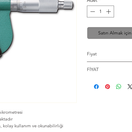
Adet
*
Satın Almak için
Fiyat
Fiyat İsteyiniz
FİYAT
FİYAT İSTEYİNİZ
mikrometresi
aktadır
 kolay kullanım ve okunabilirliği