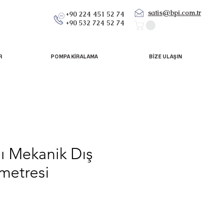
satis@bpi.com.tr
+90 224 451 52 74
+90 532 724 52 74
R
POMPA KİRALAMA
BİZE ULAŞIN
lı Mekanik Dış
metresi