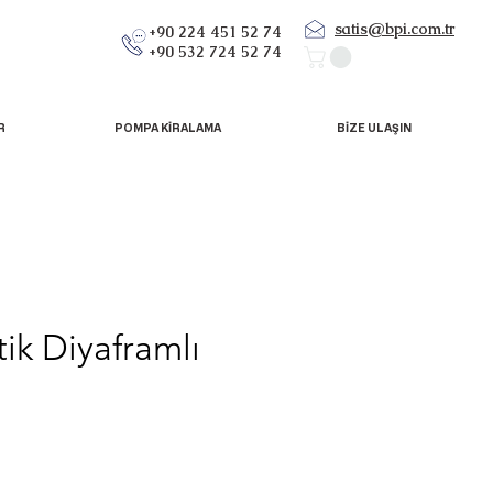
satis@bpi.com.tr
+90 224 451 52 74
+90 532 724 52 74
R
POMPA KİRALAMA
BİZE ULAŞIN
tik Diyaframlı