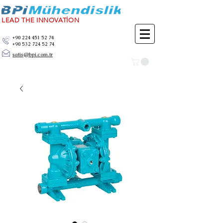
LEAD THE INNOVATİON
+90 224 451 52 74
+90 532 724 52 74
satis@bpi.com.tr