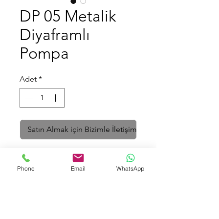
DP 05 Metalik
Diyaframlı
Pompa
Adet
*
Satın Almak için Bizimle İletişime Geçin
Metal Gövdeli Pompalar
Phone
Email
WhatsApp
Teknik Özellikler
Bağlantı Giriş-Çıkış:
3/4"
Fiyat
Bağlantı Tipi:
Dişli