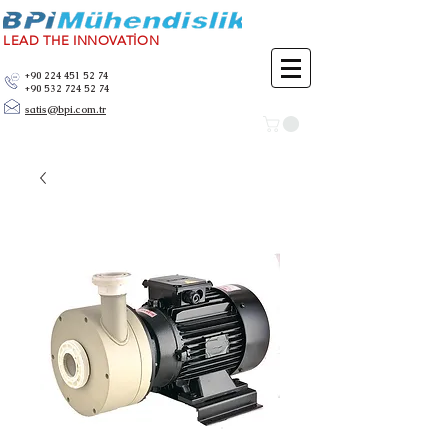
LEAD THE INNOVATİON
+90 224 451 52 74
+90 532 724 52 74
satis@bpi.com.tr