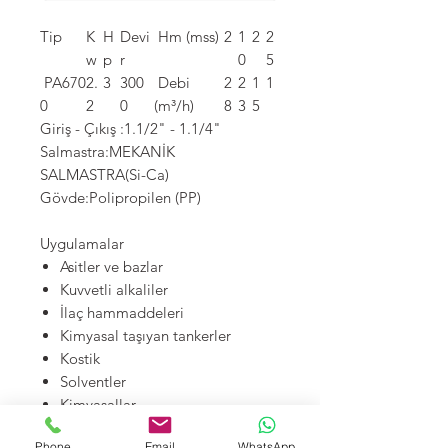
Tip
K
H
Devi
Hm (mss)
2
1
2
2
w
p
r
0
5
PA670
2.
3
300
Debi
2
2
1
1
0
2
0
(m³/h)
8
3
5
Giriş - Çıkış :1.1/2" - 1.1/4"
Salmastra:MEKANİK
SALMASTRA(Si-Ca)
Gövde:Polipropilen (PP)
Uygulamalar
Asitler ve bazlar
Kuvvetli alkaliler
İlaç hammaddeleri
Kimyasal taşıyan tankerler
Kostik
Solventler
Kimyasallar
Ultra saf su
Phone
Email
WhatsApp