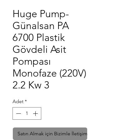
Huge Pump-
Günalsan PA
6700 Plastik
Gövdeli Asit
Pompası
Monofaze (220V)
2.2 Kw 3
Adet
*
Satın Almak için Bizimle İletişime Geçin