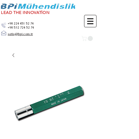
LEAD THE INNOVATİON
+90 224 451 52 74
+90 532 724 52 74
satis@bpi.com.tr