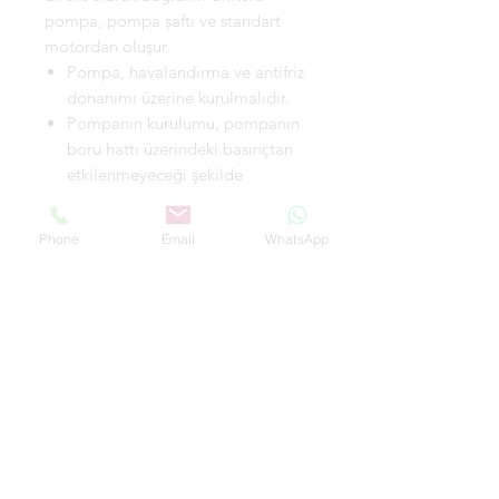
pompa, pompa şaftı ve standart
motordan oluşur.
Pompa, havalandırma ve antifriz
donanımı üzerine kurulmalıdır.
Pompanın kurulumu, pompanın
boru hattı üzerindeki basınçtan
etkilenmeyeceği şekilde
yapılmalıdır.
Teftiş ve bakımların uygun
Phone
Email
WhatsApp
şekilde yapılabilmesi için pompa
ünitesi etrafında yeterli boşluk
bırakılmış olmalıdır.
lektrik tesisatı, pompanın faz
eksikliği, dengesiz gerilim,
akım kaçağı ve aşırı yüklenme
gibi durumlardan hasar
görmesini engelleyecek şekilde
yapılmalıdır.
Pompa zemin üzerine yatay