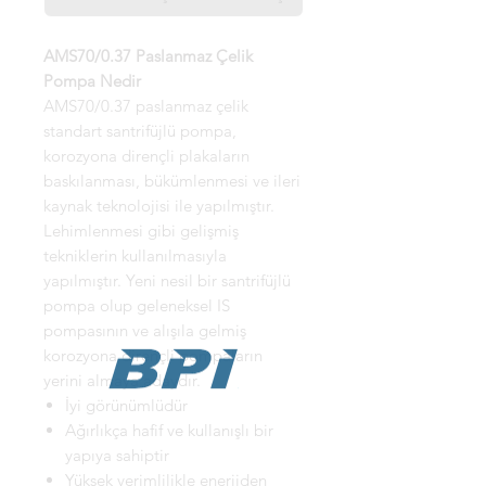
AMS70/0.37 Paslanmaz Çelik
Pompa Nedir
AMS70/0.37 paslanmaz çelik
standart santrifüjlü pompa,
korozyona dirençli plakaların
baskılanması, bükümlenmesi ve ileri
kaynak teknolojisi ile yapılmıştır.
Lehimlenmesi gibi gelişmiş
tekniklerin kullanılmasıyla
yapılmıştır. Yeni nesil bir santrifüjlü
pompa olup geleneksel IS
pompasının ve alışıla gelmiş
korozyona dirençli pompaların
yerini almaya adaydır.
İyi görünümlüdür
Ağırlıkça hafif ve kullanışlı bir
yapıya sahiptir
Yüksek verimlilikle enerjiden