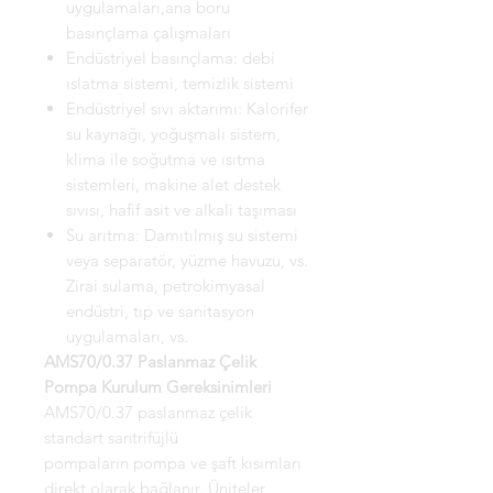
uygulamaları,ana boru
basınçlama çalışmaları
Endüstriyel basınçlama: debi
ıslatma sistemi, temizlik sistemi
Endüstriyel sıvı aktarımı: Kalorifer
su kaynağı, yoğuşmalı sistem,
klima ile soğutma ve ısıtma
sistemleri, makine alet destek
sıvısı, hafif asit ve alkali taşıması
Su arıtma: Damıtılmış su sistemi
veya separatör, yüzme havuzu, vs.
Zirai sulama, petrokimyasal
endüstri, tıp ve sanitasyon
uygulamaları, vs.
AMS70/0.37 Paslanmaz Çelik
Pompa Kurulum Gereksinimleri
AMS70/0.37 paslanmaz çelik
standart santrifüjlü
pompaların pompa ve şaft kısımları
direkt olarak bağlanır. Üniteler