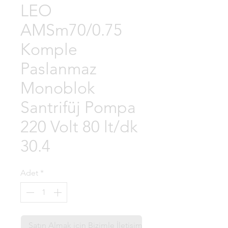
LEO
AMSm70/0.75
Komple
Paslanmaz
Monoblok
Santrifüj Pompa
220 Volt 80 lt/dk
30.4
Adet
*
Satın Almak için Bizimle İletişime Geçin