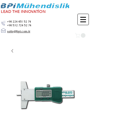
LEAD THE INNOVATİON
+90 224 451 52 74
+90 532 724 52 74
satis@bpi.com.tr