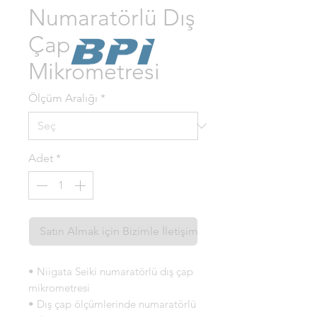
Numaratörlü Dış
Çap
Mikrometresi
Ölçüm Aralığı
*
Adet
*
Satın Almak için Bizimle İletişime Geçin
• Niigata Seiki numaratörlü dış çap
mikrometresi
• Dış çap ölçümlerinde numaratörlü