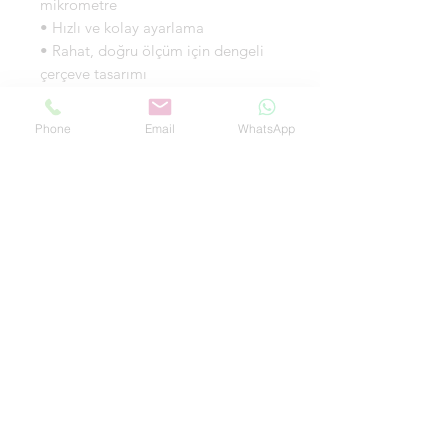
mikrometre
• Hızlı ve kolay ayarlama
• Rahat, doğru ölçüm için dengeli
çerçeve tasarımı
• Hızlı okuma için belirgin rakamlar
• Parlamayan SK krom kaplama
Phone
Email
WhatsApp
• Dövülmüş karbon çeliği tek parça
çerçeve
• Son derece sert ve kararlı tek
parça mil
• Hızlı ve emin ölçüm kilitlemesi için
halka tipi tırtıllı küçük tambur
• Düzenli hız ve basınç ayarı
sağlayan sürücü mekanizma
Fiyat
Fiyat İsteyiniz
FİYAT