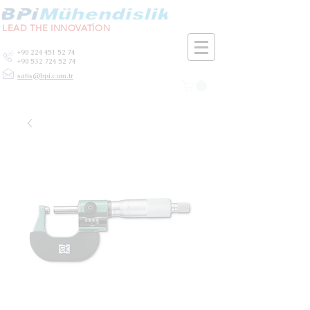
LEAD THE INNOVATİON
+90 224 451 52 74
+90 532 724 52 74
satis@bpi.com.tr