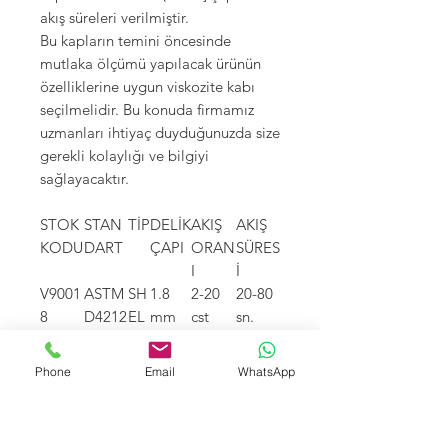
akış süreleri verilmiştir.
Bu kapların temini öncesinde
mutlaka ölçümü yapılacak ürünün
özelliklerine uygun viskozite kabı
seçilmelidir. Bu konuda firmamız
uzmanları ihtiyaç duyduğunuzda size
gerekli kolaylığı ve bilgiyi
sağlayacaktır.
STOK
STAN
TİP
DELİK
AKIŞ
AKIŞ
KODU
DART
ÇAPI
ORAN
SÜRES
I
İ
V9001
ASTM
SH
1.8
2-20
20-80
8
D4212
EL
mm
cst
sn.
L
V9002
ASTM
SH
2.4
10-50
20-80
Phone
Email
WhatsApp
4
D4212
EL
mm
cst
sn.
L
V9002
ASTM
SH
2.7
20-80
20-80