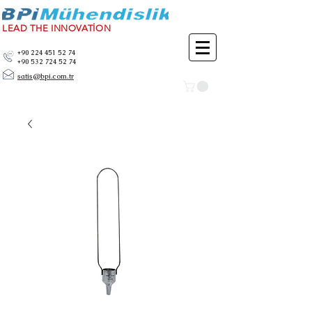
LEAD THE INNOVATİON
+90 224 451 52 74
+90 532 724 52 74
satis@bpi.com.tr