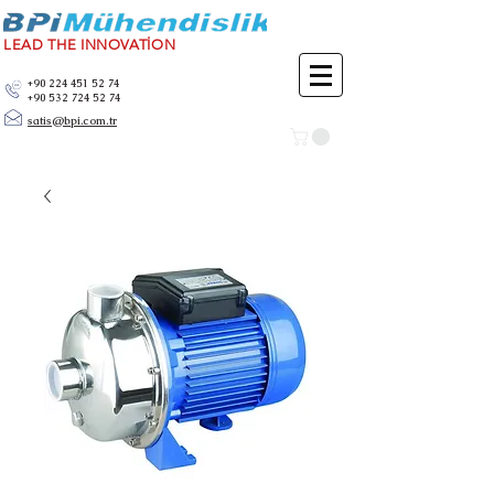
LEAD THE INNOVATİON
+90 224 451 52 74
+90 532 724 52 74
satis@bpi.com.tr