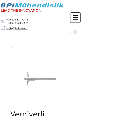
LEAD THE INNOVATİON
+90 224 451 52 74
+90 532 724 52 74
satis@bpi.com.tr
Verniyerli