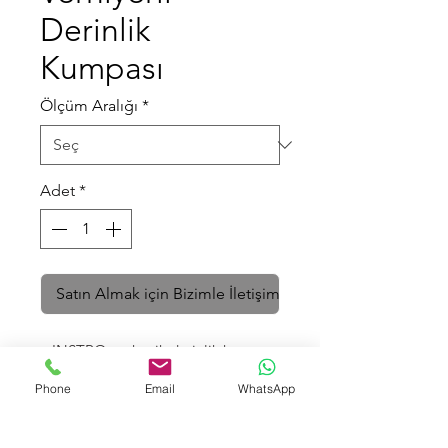
Derinlik
Kumpası
Ölçüm Aralığı
*
Adet
*
Satın Almak için Bizimle İletişime Geçin
• INSTRO mekanik derinlik kumpası
• DIN 862 normuna uygun
Phone
Email
WhatsApp
• Paslanmaz çelik
• Taban ve cetvel krom kaplı
• Taban, verniyer ve cetvel kısmı