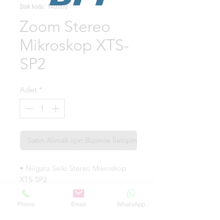
Stok kodu: 140000
Zoom Stereo
Mikroskop XTS-
SP2
Adet
*
Satın Almak için Bizimle İletişime Geçin
• Niigata Seiki Stereo Mikroskop
XTS-SP2
• NSK Stereo Microscobe XTS-SP2
• Yarı iletken parçalar, elektronik
Phone
Email
WhatsApp
parçalar ve hassas parçaların