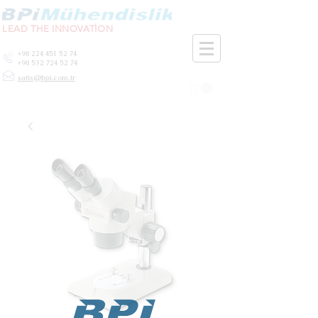
LEAD THE INNOVATİON
+90 224 451 52 74
+90 532 724 52 74
satis@bpi.com.tr